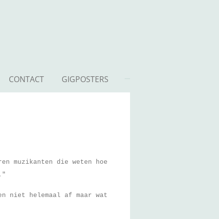
CONTACT
GIGPOSTERS
ren muzikanten die weten hoe
."
en niet helemaal af maar wat