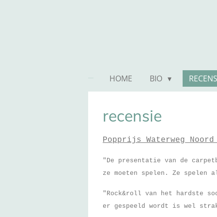
Ga
direct
naar
de
hoofdinhoud
HOME
BIO
RECENS
recensie
Popprijs Waterweg Noord
"De presentatie van de carpet
ze moeten spelen. Ze spelen a
"Rock&roll van het hardste so
er gespeeld wordt is wel stra