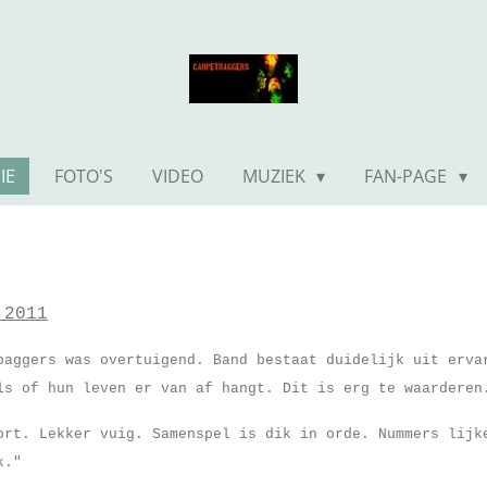
IE
FOTO'S
VIDEO
MUZIEK
FAN-PAGE
 2011
baggers was overtuigend. Band bestaat duidelijk uit erva
ls of hun leven er van af hangt. Dit is erg te waarderen
ort. Lekker vuig. Samenspel is dik in orde. Nummers lijk
k."