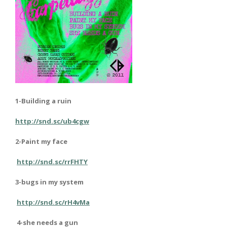
1-Building a ruin
http://snd.sc/ub4cgw
2-Paint my face
http://snd.sc/rrFHTY
3-bugs in my system
http://snd.sc/rH4vMa
4-she needs a gun